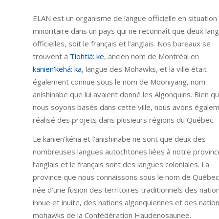
ELAN est un organisme de langue officielle en situation
minoritaire dans un pays qui ne reconnaît que deux lan
officielles, soit le français et l’anglais. Nos bureaux se
trouvent à
Tiohtiá: ke
, ancien nom de Montréal en
kanien’kehá: ka
, langue des Mohawks, et la ville était
également connue sous le nom de Mooniyang, nom
anishinabe que lui avaient donné les Algonquins. Bien q
nous soyons basés dans cette ville, nous avons égale
réalisé des projets dans plusieurs régions du Québec.
Le kanien’kéha et l’anishinabe ne sont que deux des
nombreuses langues autochtones liées à notre provinc
l’anglais et le français sont des langues coloniales. La
province que nous connaissons sous le nom de Québec
née d’une fusion des territoires traditionnels des natio
innue et inuite, des nations algonquiennes et des natio
mohawks de la Confédération Haudenosaunee.