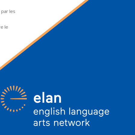
 par les
re le