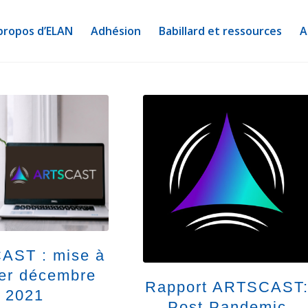
propos d’ELAN
Adhésion
Babillard et ressources
A
AST : mise à
1er décembre
Rapport ARTSCAST
2021
Post Pandemic