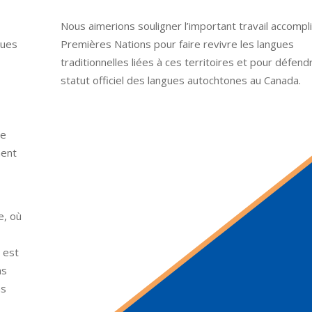
Nous aimerions souligner l’important travail accompli
gues
Premières Nations pour faire revivre les langues
traditionnelles liées à ces territoires et pour défend
statut officiel des langues autochtones au Canada.
ue
ment
e, où
 est
ns
ns